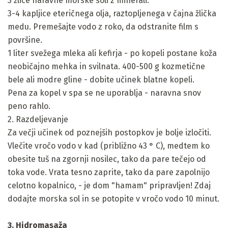
3 žlice naravne morske soli z minerali.
3-4 kapljice eteričnega olja, raztopljenega v čajna žlička
medu. Premešajte vodo z roko, da odstranite film s
površine.
1 liter svežega mleka ali kefirja - po kopeli postane koža
neobičajno mehka in svilnata. 400-500 g kozmetične
bele ali modre gline - dobite učinek blatne kopeli.
Pena za kopel v spa se ne uporablja - naravna snov
peno rahlo.
2. Razdeljevanje
Za večji učinek od poznejših postopkov je bolje izločiti.
Vlečite vročo vodo v kad (približno 43 ° C), medtem ko
obesite tuš na zgornji nosilec, tako da pare tečejo od
toka vode. Vrata tesno zaprite, tako da pare zapolnijo
celotno kopalnico, - je dom "hamam" pripravljen! Zdaj
dodajte morska sol in se potopite v vročo vodo 10 minut.
3. Hidromasaža