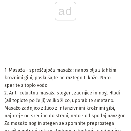
ad
1. Masaža - sproščujoča masaža: nanos olja z lahkimi
krožnimi gibi, poskušajte ne raztegniti kože. Nato
sperite s toplo vodo.
2. Anti-celulitna masaža stegen, zadnjice in nog. Hladi
(ali toplote po želji) veliko žlico, uporabite smetano.
Masažo zadnjico z žlico z intenzivnimi krožnimi gibi,
najprej - od sredine do strani, nato - od spodaj navzgor.
Za masažo nog in stegen se spomnite preprostega
pravila: notranja stran stegnenja gnetenja stegnenice