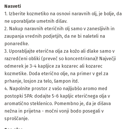
Nasveti
1. Izberite kozmetiko na osnovi naravnih olj, je bolje, da
ne uporabljate umetnih dišav.
2. Nakup naravnih eteričnih olj samo v zanesljivih in
zaupanja vrednih podjetjih, da ne bi naleteli na
ponaredke.
3. Uporabljajte eterična olja za kožo ali dlake samo v
razredčeni obliki (preveč so koncentrirana)! Največji
odmerek je 3-4 kapljice za kozarec ali kozarec
kozmetike. Doda eterično olje, na primer v gel za
prhanje, losjon za telo, šampon itd.
4. Napolnite prostor z vašo najljubšo aromo med
postopki SPA: dodajte 5-6 kapljic eteričnega olja v
aromatično steklenico. Pomembno je, da je dišava
nežna in prijetna - močni vonji bodo posegali v
sproščanje.