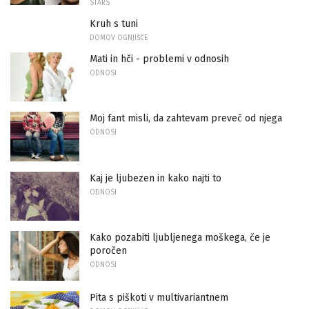
STARS
Kruh s tuni
DOMOV OGNJIŠČE
Mati in hči - problemi v odnosih
ODNOSI
Moj fant misli, da zahtevam preveč od njega
ODNOSI
Kaj je ljubezen in kako najti to
ODNOSI
Kako pozabiti ljubljenega moškega, če je
poročen
ODNOSI
Pita s piškoti v multivariantnem