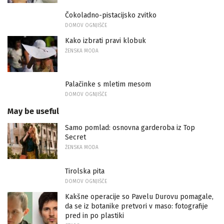
Čokoladno-pistacijsko zvitko
DOMOV OGNJIŠČE
Kako izbrati pravi klobuk
ŽENSKA MODA
Palačinke s mletim mesom
DOMOV OGNJIŠČE
May be useful
Samo pomlad: osnovna garderoba iz Top
Secret
ŽENSKA MODA
Tirolska pita
DOMOV OGNJIŠČE
Kakšne operacije so Pavelu Durovu pomagale,
da se iz botanike pretvori v maso: fotografije
pred in po plastiki