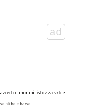
ad
razred o uporabi listov za vrtce
ive ali bele barve