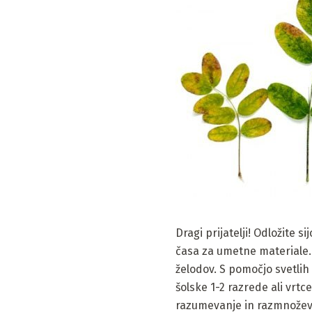
Dragi prijatelji! Odložite s
časa za umetne materiale. Pr
želodov. S pomočjo svetlih 
šolske 1-2 razrede ali vrtc
razumevanje in razmnoževan