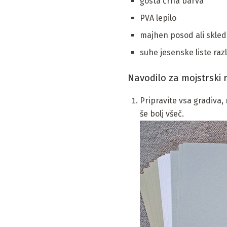
gosta črna barva
PVA lepilo
majhen posod ali skle
suhe jesenske liste razl
Navodilo za mojstrski ra
Pripravite vsa gradiva,
še bolj všeč.