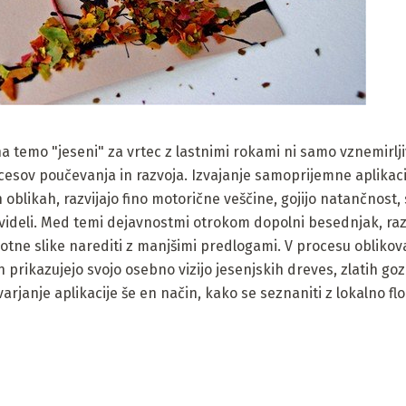
a temo "jeseni" za vrtec z lastnimi rokami ni samo vznemirlj
sov poučevanja in razvoja. Izvajanje samoprijemne aplikacije 
 oblikah, razvijajo fino motorične veščine, gojijo natančnost, s
o videli. Med temi dejavnostmi otrokom dopolni besednjak, raz
otne slike narediti z manjšimi predlogami. V procesu oblikov
 prikazujejo svojo osebno vizijo jesenjskih dreves, zlatih gozd
varjanje aplikacije še en način, kako se seznaniti z lokalno fl