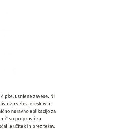
e, čipke, usnjene zavese. Ni
listov, cvetov, oreškov in
nično naravno aplikacijo za
seni" so preprosti za
l le užitek in brez težav.