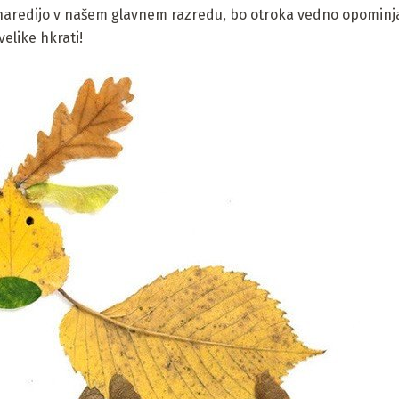
e naredijo v našem glavnem razredu, bo otroka vedno opominja
elike hkrati!