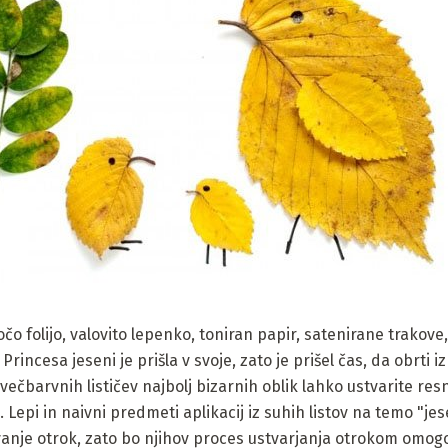
ijočo folijo, valovito lepenko, toniran papir, satenirane trakov
incesa jeseni je prišla v svoje, zato je prišel čas, da obrti iz 
večbarvnih lističev najbolj bizarnih oblik lahko ustvarite res
e. Lepi in naivni predmeti aplikacij iz suhih listov na temo "je
je otrok, zato bo njihov proces ustvarjanja otrokom omogoča