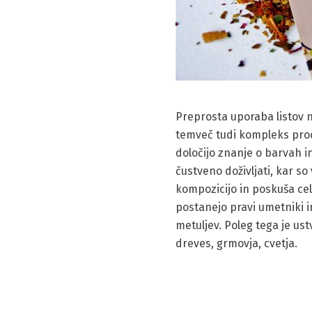
Preprosta uporaba listov n
temveč tudi kompleks proce
določijo znanje o barvah in
čustveno doživljati, kar s
kompozicijo in poskuša cel
postanejo pravi umetniki in
metuljev. Poleg tega je ust
dreves, grmovja, cvetja.