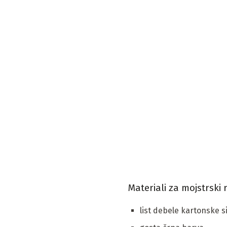
Materiali za mojstrski 
list debele kartonske s