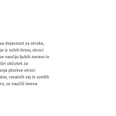
iva dejavnost za otroke,
iz suhih listov, otroci
e naučijo ljubiti naravo in
širi občutek za
anja ploskve otroci
ov, rovalnih vej in svetlih
oro, se naučiti imena