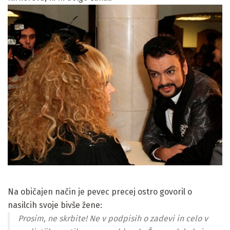
Na običajen način je pevec precej ostro govoril o
nasilcih svoje bivše žene:
Prosim, ne skrbite! Ne v podpisih o zadevi in ​​celo v