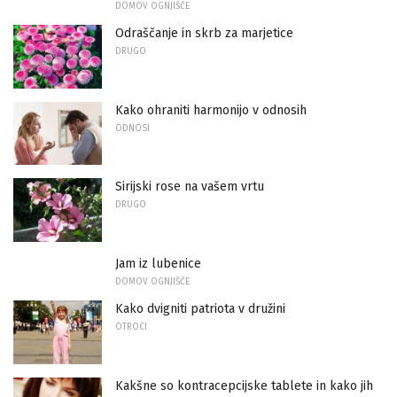
DOMOV OGNJIŠČE
Odraščanje in skrb za marjetice
DRUGO
Kako ohraniti harmonijo v odnosih
ODNOSI
Sirijski rose na vašem vrtu
DRUGO
Jam iz lubenice
DOMOV OGNJIŠČE
Kako dvigniti patriota v družini
OTROCI
Kakšne so kontracepcijske tablete in kako jih