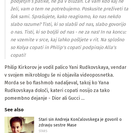
podjetjih s patike, ne pa v bluzah. Če vam kdo kaj ne
želi, vam o tem ne potrebujemo. Poskusite preživeti ta
šok sami. Sprašujete, kako reagiramo, ko nas nekdo
slabo razume? Tisti, ki so slabši od nas, slabo govorijo
o nas. Tisti, ki so boljši od nas - ne za nas! In na koncu:
ne vzemite v srce, kaj lahko pošljete v rit. Na splošno
so Kolya copati in Philip's copati podpirajo Alla's
copati!
Philip Kirkorov je vodil palico Yani Rudkovskaya, vendar
v svojem mikroblogu še ni objavila videoposnetka.
Morda se bo flashmob nadaljeval, takoj ko Yana
Rudkovskaya določi, kateri copati nosijo za tako
pomembno dejanje - Dior ali Gucci ...
See also
Stari sin Andreja Končalovskega je govoril o
zdravju sestre Mase
STARS