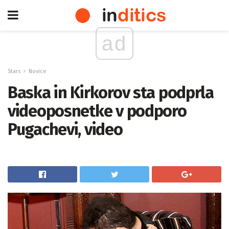
ad
Stars
Novice
Baska in Kirkorov sta podprla
videoposnetke v podporo
Pugachevi, video