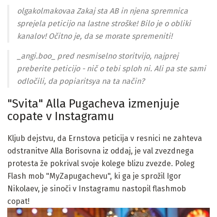
olgakolmakovaa Zakaj sta AB in njena spremnica
sprejela peticijo na lastne stroške! Bilo je o obliki
kanalov! Očitno je, da se morate spremeniti!
_angi.boo_ pred nesmiselno storitvijo, najprej
preberite peticijo - nič o tebi sploh ni. Ali pa ste sami
odločili, da popiaritsya na ta način?
"Svita" Alla Pugacheva izmenjuje
copate v Instagramu
Kljub dejstvu, da Ernstova peticija v resnici ne zahteva
odstranitve Alla Borisovna iz oddaj, je val zvezdnega
protesta že pokrival svoje kolege blizu zvezde. Poleg
Flash mob "MyZapugachevu", ki ga je sprožil Igor
Nikolaev, je sinoči v Instagramu nastopil flashmob
copat!