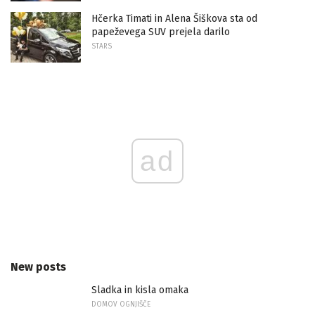
Hčerka Timati in Alena Šiškova sta od
papeževega SUV prejela darilo
STARS
ad
New posts
Sladka in kisla omaka
DOMOV OGNJIŠČE