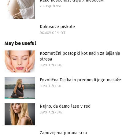
Kako nosečnost traja 9 mesecev?
ZDRAVJE ŽENSK
Kokosove piškote
DOMOV OGNJIŠČE
May be useful
Kozmetični postopki kot način za lajšanje
stresa
LEPOTA ŽENSKE
Egzotična Tajska in prednosti joge masaže
LEPOTA ŽENSKE
Nujno, da damo lase v red
LEPOTA ŽENSKE
Zamrznjena purana srca