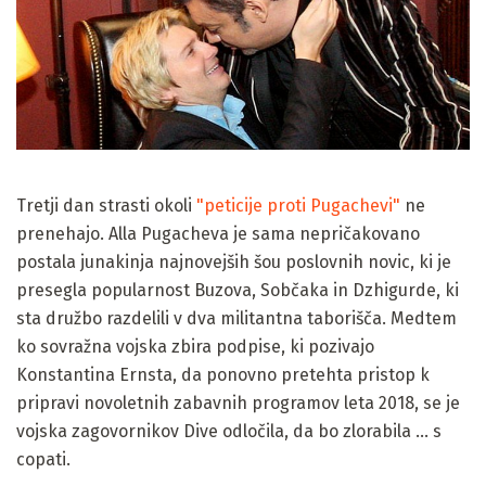
Tretji dan strasti okoli
"peticije proti Pugachevi"
ne
prenehajo. Alla Pugacheva je sama nepričakovano
postala junakinja najnovejših šou poslovnih novic, ki je
presegla popularnost Buzova, Sobčaka in Dzhigurde, ki
sta družbo razdelili v dva militantna taborišča. Medtem
ko sovražna vojska zbira podpise, ki pozivajo
Konstantina Ernsta, da ponovno pretehta pristop k
pripravi novoletnih zabavnih programov leta 2018, se je
vojska zagovornikov Dive odločila, da bo zlorabila ... s
copati.