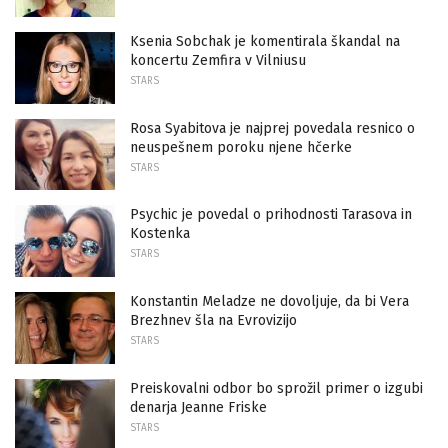
Ksenia Sobchak je komentirala škandal na
koncertu Zemfira v Vilniusu
STARS
Rosa Syabitova je najprej povedala resnico o
neuspešnem poroku njene hčerke
STARS
Psychic je povedal o prihodnosti Tarasova in
Kostenka
STARS
Konstantin Meladze ne dovoljuje, da bi Vera
Brezhnev šla na Evrovizijo
STARS
Preiskovalni odbor bo sprožil primer o izgubi
denarja Jeanne Friske
STARS