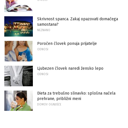
OTROCI
Skrivnost spanca. Zakaj opazovati domačega
samostana?
NEZNANO
Poročen človek ponuja prijatelje
ODNOSI
Ljubezen človek naredi žensko lepo
ODNOSI
Dieta za trebušno slinavko: splošna načela
prehrane, približni meni
DOMOV OGNJIŠČE