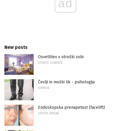
ad
New posts
Osvetlitev v otroški sobi
DOMOV OGNJIŠČE
Čevlji in moški lik - psihologija
ODNOSI
Endoskopska prenapetost (facelift)
LEPOTA ŽENSKE