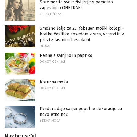
Spremenite svoje življenje s pametno
zapestnico ONETRAK!
ZDRAVJE ŽENSK
Smešne želje za 23. februar, moški kolegi -
kratke čestitke sosedom v sms, v verzi in v
prozi z lastnimi besedami
DRUGO
Penne s svinjino in papriko
DOMOV OGNJIŠČE
Koruzna moka
DOMOV OGNJIŠČE
Pandora daje sanje: popolno dekoracijo za
novoletno noč
ŽENSKA MODA
May be useful