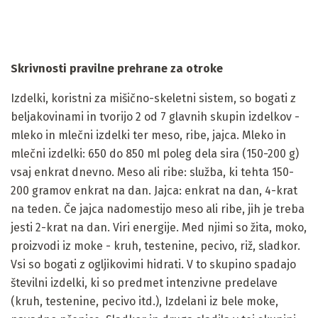
Skrivnosti pravilne prehrane za otroke
Izdelki, koristni za mišično-skeletni sistem, so bogati z
beljakovinami in tvorijo 2 od 7 glavnih skupin izdelkov -
mleko in mlečni izdelki ter meso, ribe, jajca. Mleko in
mlečni izdelki: 650 do 850 ml poleg dela sira (150-200 g)
vsaj enkrat dnevno. Meso ali ribe: služba, ki tehta 150-
200 gramov enkrat na dan. Jajca: enkrat na dan, 4-krat
na teden. Če jajca nadomestijo meso ali ribe, jih je treba
jesti 2-krat na dan. Viri energije. Med njimi so žita, moko,
proizvodi iz moke - kruh, testenine, pecivo, riž, sladkor.
Vsi so bogati z ogljikovimi hidrati. V to skupino spadajo
številni izdelki, ki so predmet intenzivne predelave
(kruh, testenine, pecivo itd.), Izdelani iz bele moke,