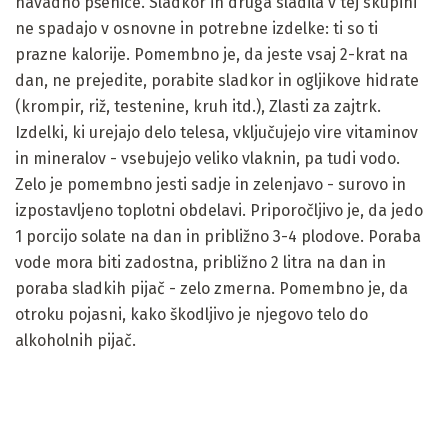
navadno pšenice. Sladkor in druga sladila v tej skupini
ne spadajo v osnovne in potrebne izdelke: ti so ti
prazne kalorije. Pomembno je, da jeste vsaj 2-krat na
dan, ne prejedite, porabite sladkor in ogljikove hidrate
(krompir, riž, testenine, kruh itd.), Zlasti za zajtrk.
Izdelki, ki urejajo delo telesa, vključujejo vire vitaminov
in mineralov - vsebujejo veliko vlaknin, pa tudi vodo.
Zelo je pomembno jesti sadje in zelenjavo - surovo in
izpostavljeno toplotni obdelavi. Priporočljivo je, da jedo
1 porcijo solate na dan in približno 3-4 plodove. Poraba
vode mora biti zadostna, približno 2 litra na dan in
poraba sladkih pijač - zelo zmerna. Pomembno je, da
otroku pojasni, kako škodljivo je njegovo telo do
alkoholnih pijač.