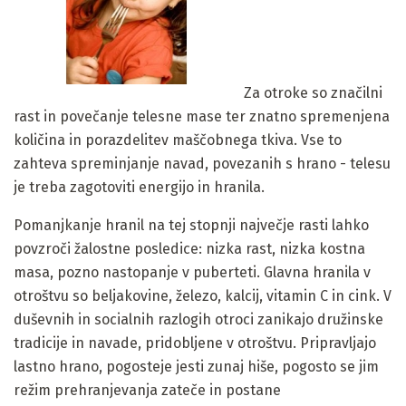
Za otroke so značilni
rast in povečanje telesne mase ter znatno spremenjena
količina in porazdelitev maščobnega tkiva. Vse to
zahteva spreminjanje navad, povezanih s hrano - telesu
je treba zagotoviti energijo in hranila.
Pomanjkanje hranil na tej stopnji največje rasti lahko
povzroči žalostne posledice: nizka rast, nizka kostna
masa, pozno nastopanje v puberteti. Glavna hranila v
otroštvu so beljakovine, železo, kalcij, vitamin C in cink. V
duševnih in socialnih razlogih otroci zanikajo družinske
tradicije in navade, pridobljene v otroštvu. Pripravljajo
lastno hrano, pogosteje jesti zunaj hiše, pogosto se jim
režim prehranjevanja zateče in postane