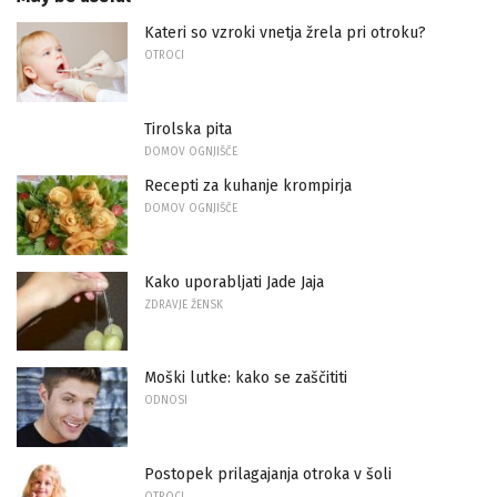
Kateri so vzroki vnetja žrela pri otroku?
OTROCI
Tirolska pita
DOMOV OGNJIŠČE
Recepti za kuhanje krompirja
DOMOV OGNJIŠČE
Kako uporabljati Jade Jaja
ZDRAVJE ŽENSK
Moški lutke: kako se zaščititi
ODNOSI
Postopek prilagajanja otroka v šoli