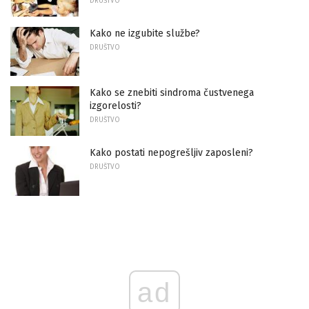
DRUŠTVO
Kako ne izgubite službe?
DRUŠTVO
Kako se znebiti sindroma čustvenega
izgorelosti?
DRUŠTVO
Kako postati nepogrešljiv zaposleni?
DRUŠTVO
ad