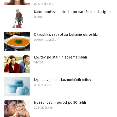
LEPOTA ŽENSKE
Kako poučevati otroka po naročilu in disciplini
OTROCI
Okroshka, recept za kuhanje okroshki
DOMOV OGNJIŠČE
Ločitev po stalnih spremembah
ODNOSI
Izpostavljenost kozmetičnih mitov
LEPOTA ŽENSKE
Nosečnost in porod po 30 letih
ZDRAVJE ŽENSK