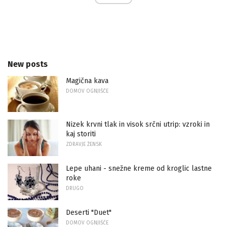
New posts
Magična kava
DOMOV OGNJIŠČE
Nizek krvni tlak in visok srčni utrip: vzroki in
kaj storiti
ZDRAVJE ŽENSK
Lepe uhani - snežne kreme od kroglic lastne
roke
DRUGO
Deserti "Duet"
DOMOV OGNJIŠČE