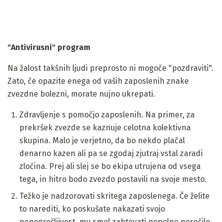
"Antivirusni" program
Na žalost takšnih ljudi preprosto ni mogoče "pozdraviti".
Zato, če opazite enega od vaših zaposlenih znake
zvezdne bolezni, morate nujno ukrepati.
Zdravljenje s pomočjo zaposlenih. Na primer, za
prekršek zvezde se kaznuje celotna kolektivna
skupina. Malo je verjetno, da bo nekdo plačal
denarno kazen ali pa se zgodaj zjutraj vstal zaradi
zločina. Prej ali slej se bo ekipa utrujena od vsega
tega, in hitro bodo zvezdo postavili na svoje mesto.
Težko je nadzorovati skritega zaposlenega. Če želite
to narediti, ko poskušate nakazati svojo
nepogrešljivost, mu smel zahtevati popolno poročilo,