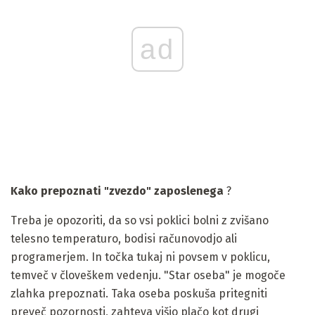
ad
Kako prepoznati "zvezdo" zaposlenega
?
Treba je opozoriti, da so vsi poklici bolni z zvišano
telesno temperaturo, bodisi računovodjo ali
programerjem. In točka tukaj ni povsem v poklicu,
temveč v človeškem vedenju. "Star oseba" je mogoče
zlahka prepoznati. Taka oseba poskuša pritegniti
preveč pozornosti, zahteva višjo plačo kot drugi