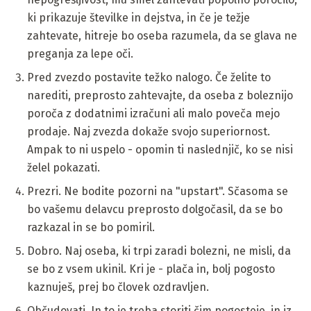
ki prikazuje številke in dejstva, in če je težje
zahtevate, hitreje bo oseba razumela, da se glava ne
preganja za lepe oči.
Pred zvezdo postavite težko nalogo. Če želite to
narediti, preprosto zahtevajte, da oseba z boleznijo
poroča z dodatnimi izračuni ali malo poveča mejo
prodaje. Naj zvezda dokaže svojo superiornost.
Ampak to ni uspelo - opomin ti naslednjič, ko se nisi
želel pokazati.
Prezri. Ne bodite pozorni na "upstart". Sčasoma se
bo vašemu delavcu preprosto dolgočasil, da se bo
razkazal in se bo pomiril.
Dobro. Naj oseba, ki trpi zaradi bolezni, ne misli, da
se bo z vsem ukinil. Kri je - plača in, bolj pogosto
kaznuješ, prej bo človek ozdravljen.
Občudovati. In to je treba storiti čim pogosteje, in iz