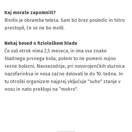
Kaj morate zapomniti?
Rinitis je obramba telesa. Sam bo brez posledic in hitro
prestopil, če se ne bo motil.
Nekaj ​​besed o fiziološkem hladu
Če vaš otrok nima 2,5 meseca, in ima vse znake
hladnega prsnega koša, potem to ne pomeni nujno
resne bolezni. Navsezadnje, pri novorojenčkih sluznica
nazofarinksa in nosa začne delovati le do 10. tedna. In
tu otroški organizem najprej vključuje "suho" stanje v
nosu in nato preklopi na "mokro".