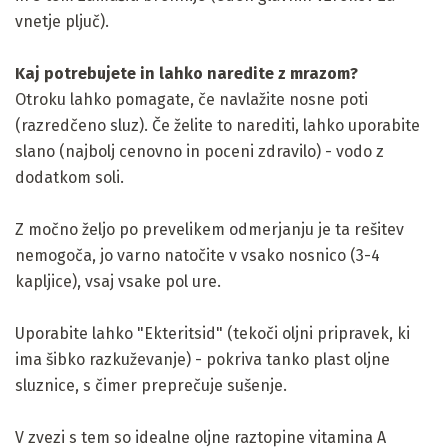
vnetje pljuč).
Kaj potrebujete in lahko naredite z mrazom?
Otroku lahko pomagate, če navlažite nosne poti
(razredčeno sluz). Če želite to narediti, lahko uporabite
slano (najbolj cenovno in poceni zdravilo) - vodo z
dodatkom soli.
Z močno željo po prevelikem odmerjanju je ta rešitev
nemogoča, jo varno natočite v vsako nosnico (3-4
kapljice), vsaj vsake pol ure.
Uporabite lahko "Ekteritsid" (tekoči oljni pripravek, ki
ima šibko razkuževanje) - pokriva tanko plast oljne
sluznice, s čimer preprečuje sušenje.
V zvezi s tem so idealne oljne raztopine vitamina A