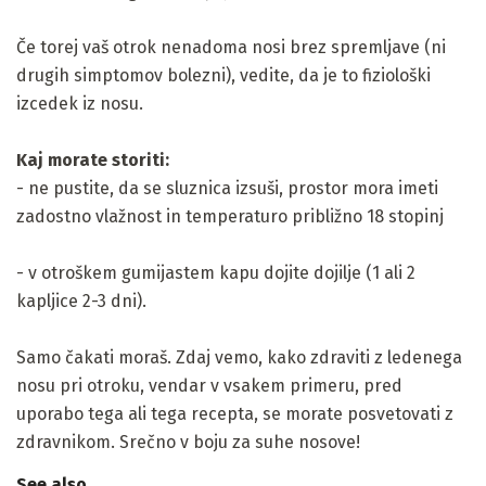
Če torej vaš otrok nenadoma nosi brez spremljave (ni
drugih simptomov bolezni), vedite, da je to fiziološki
izcedek iz nosu.
Kaj morate storiti:
- ne pustite, da se sluznica izsuši, prostor mora imeti
zadostno vlažnost in temperaturo približno 18 stopinj
- v otroškem gumijastem kapu dojite dojilje (1 ali 2
kapljice 2-3 dni).
Samo čakati moraš. Zdaj vemo, kako zdraviti z ledenega
nosu pri otroku, vendar v vsakem primeru, pred
uporabo tega ali tega recepta, se morate posvetovati z
zdravnikom. Srečno v boju za suhe nosove!
See also