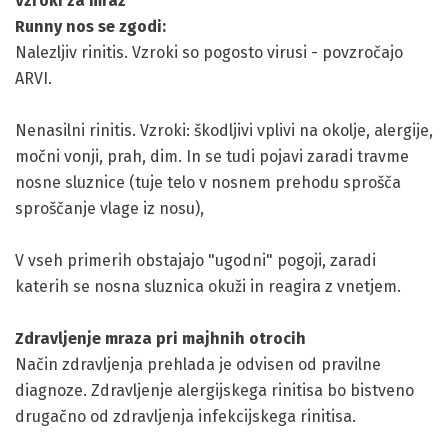
Vzroki za mraz
Runny nos se zgodi:
Nalezljiv rinitis. Vzroki so pogosto virusi - povzročajo
ARVI.
Nenasilni rinitis. Vzroki: škodljivi vplivi na okolje, alergije,
močni vonji, prah, dim. In se tudi pojavi zaradi travme
nosne sluznice (tuje telo v nosnem prehodu sprošča
sproščanje vlage iz nosu),
V vseh primerih obstajajo "ugodni" pogoji, zaradi
katerih se nosna sluznica okuži in reagira z vnetjem.
Zdravljenje mraza pri majhnih otrocih
Način zdravljenja prehlada je odvisen od pravilne
diagnoze. Zdravljenje alergijskega rinitisa bo bistveno
drugačno od zdravljenja infekcijskega rinitisa.