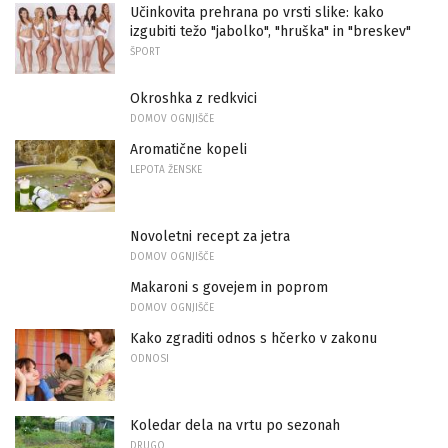
Učinkovita prehrana po vrsti slike: kako
izgubiti težo "jabolko", "hruška" in "breskev"
ŠPORT
Okroshka z redkvici
DOMOV OGNJIŠČE
Aromatične kopeli
LEPOTA ŽENSKE
Novoletni recept za jetra
DOMOV OGNJIŠČE
Makaroni s govejem in poprom
DOMOV OGNJIŠČE
Kako zgraditi odnos s hčerko v zakonu
ODNOSI
Koledar dela na vrtu po sezonah
DRUGO