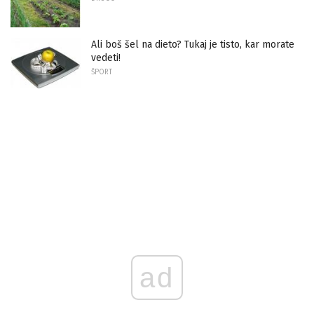
Ali boš šel na dieto? Tukaj je tisto, kar morate
vedeti!
ŠPORT
ad