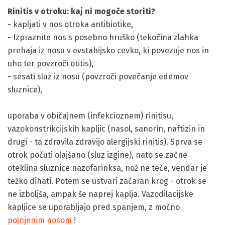
Rinitis v otroku: kaj ni mogoče storiti?
- kapljati v nos otroka antibiotike,
- Izpraznite nos s posebno hruško (tekočina zlahka
prehaja iz nosu v evstahijsko cevko, ki povezuje nos in
uho ter povzroči otitis),
- sesati sluz iz nosu (povzroči povečanje edemov
sluznice),
uporaba v običajnem (infekcioznem) rinitisu,
vazokonstrikcijskih kapljic (nasol, sanorin, naftizin in
drugi - ta zdravila zdravijo alergijski rinitis). Sprva se
otrok počuti olajšano (sluz izgine), nato se začne
oteklina sluznice nazofarinksa, nož ne teče, vendar je
težko dihati. Potem se ustvari začaran krog - otrok se
ne izboljša, ampak še naprej kaplja. Vazodilacijske
kapljice se uporabljajo pred spanjem, z močno
polnjenim nosom
!