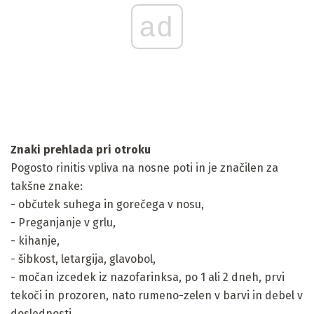
ad
Znaki prehlada pri otroku
Pogosto rinitis vpliva na nosne poti in je značilen za
takšne znake:
- občutek suhega in gorečega v nosu,
- Preganjanje v grlu,
- kihanje,
- šibkost, letargija, glavobol,
- močan izcedek iz nazofarinksa, po 1 ali 2 dneh, prvi
tekoči in prozoren, nato rumeno-zelen v barvi in ​​debel v
doslednosti,