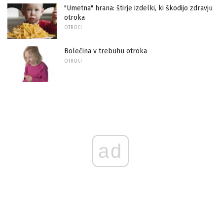
"Umetna" hrana: štirje izdelki, ki škodijo zdravju
otroka
OTROCI
Bolečina v trebuhu otroka
OTROCI
ad