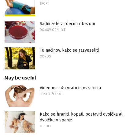
ŠPORT
Sadni žele z rdečim ribezom
DOMOV OGNJIŠČE
10 načinov, kako se razveseliti
ODNOSI
May be useful
Video masaža vratu in ovratnika
LEPOTA ŽENSKE
Kako se hraniti, kopati, postaviti dvojčka ali
dvojčke v spanje
OTROCI