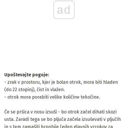
ad
Upoštevajte pogoje:
- zrak v prostoru, kjer je bolan otrok, mora biti hladen
(do 22 stopinj), čist in vlažen.
- otrok mora porabiti velike količine tekočine.
Če se pršica v nosu izsuši - bo otrok začel dihati skozi
usta. Zaradi tega se bo pljuča začela izsuševati v pljučih
in s tem zamašiti bronhije (eden glavnih vzrokov za