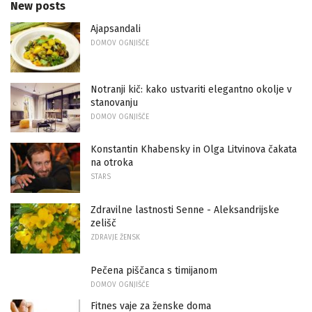
New posts
Ajapsandali
DOMOV OGNJIŠČE
Notranji kič: kako ustvariti elegantno okolje v
stanovanju
DOMOV OGNJIŠČE
Konstantin Khabensky in Olga Litvinova čakata
na otroka
STARS
Zdravilne lastnosti Senne - Aleksandrijske
zelišč
ZDRAVJE ŽENSK
Pečena piščanca s timijanom
DOMOV OGNJIŠČE
Fitnes vaje za ženske doma