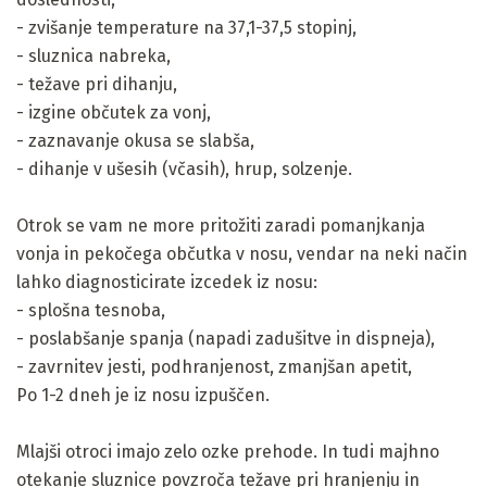
- zvišanje temperature na 37,1-37,5 stopinj,
- sluznica nabreka,
- težave pri dihanju,
- izgine občutek za vonj,
- zaznavanje okusa se slabša,
- dihanje v ušesih (včasih), hrup, solzenje.
Otrok se vam ne more pritožiti zaradi pomanjkanja
vonja in pekočega občutka v nosu, vendar na neki način
lahko diagnosticirate izcedek iz nosu:
- splošna tesnoba,
- poslabšanje spanja (napadi zadušitve in dispneja),
- zavrnitev jesti, podhranjenost, zmanjšan apetit,
Po 1-2 dneh je iz nosu izpuščen.
Mlajši otroci imajo zelo ozke prehode. In tudi majhno
otekanje sluznice povzroča težave pri hranjenju in