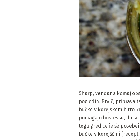
Sharp, vendar s komaj opaz
pogledih. Prvič, priprava 
bučke v korejskem hitro kuha
pomagajo hostessu, da se z
tega gredice je še posebe
bučke v korejščini (recept 