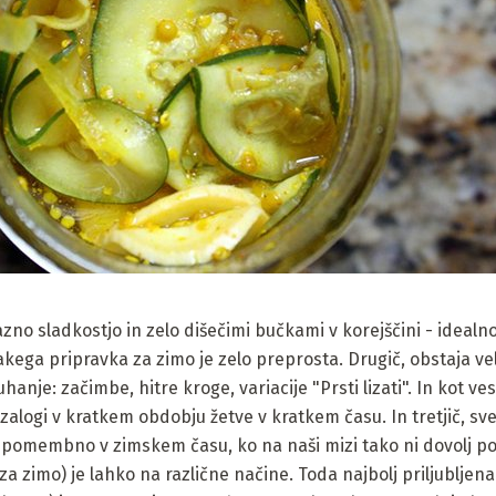
no sladkostjo in zelo dišečimi bučkami v korejščini - idealno
takega pripravka za zimo je zelo preprosta. Drugič, obstaja v
nje: začimbe, hitre kroge, variacije "Prsti lizati". In kot vest
alogi v kratkem obdobju žetve v kratkem času. In tretjič, sv
j pomembno v zimskem času, ko na naši mizi tako ni dovolj po
za zimo) je lahko na različne načine. Toda najbolj priljubljena