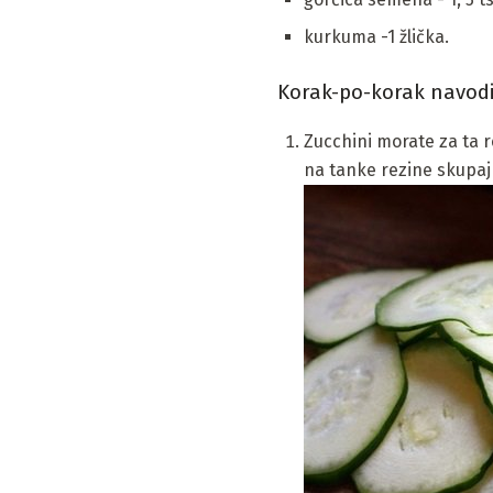
kurkuma -1 žlička.
Korak-po-korak navodil
Zucchini morate za ta re
na tanke rezine skupaj 