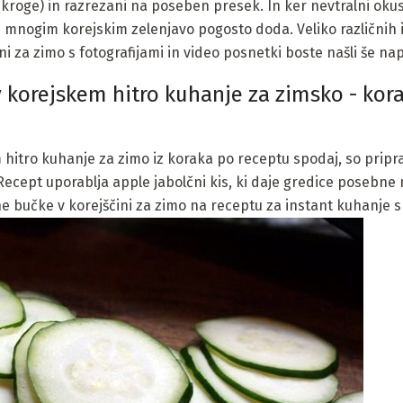
(kroge) in razrezani na poseben presek. In ker nevtralni oku
 mnogim korejskim zelenjavo pogosto doda. Veliko različnih 
i za zimo s fotografijami in video posnetki boste našli še nap
 korejskem hitro kuhanje za zimsko - kora
hitro kuhanje za zimo iz koraka po receptu spodaj, so pripra
. Recept uporablja apple jabolčni kis, ki daje gredice posebne
e bučke v korejščini za zimo na receptu za instant kuhanje s