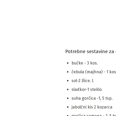
Potrebne sestavine za 
bučke - 3 kos.
čebula (majhna) - 1 kos
sol-2 žlice. l.
sladkor-1 steklo
suha gorčica -1, 5 tsp.
jabolčni kis 2 kozarca
gorčica semena - 1, 5 t