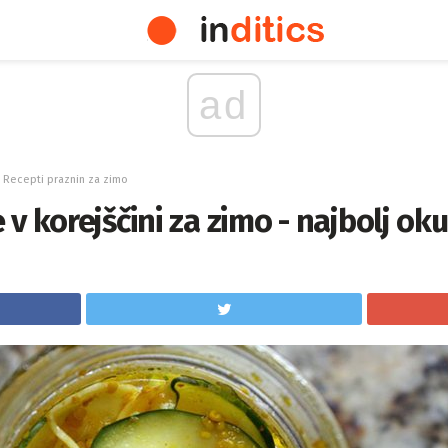
ad
Recepti praznin za zimo
v korejščini za zimo - najbolj ok