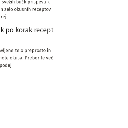
s svežih bučk prispeva k
in zelo okusnih receptov
rej.
k po korak recept
vljene zelo preprosto in
 note okusa. Preberite več
podaj.