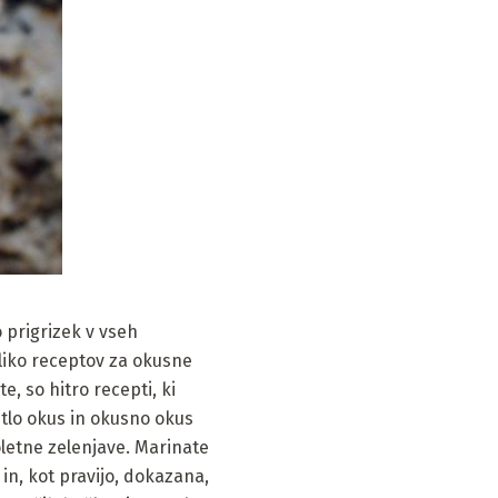
 prigrizek v vseh
eliko receptov za okusne
e, so hitro recepti, ki
etlo okus in okusno okus
letne zelenjave. Marinate
 in, kot pravijo, dokazana,